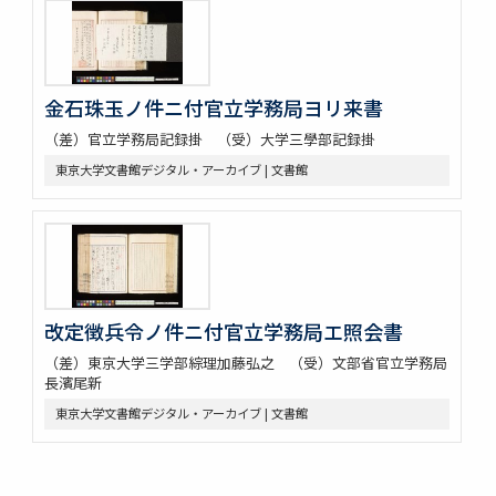
金石珠玉ノ件ニ付官立学務局ヨリ来書
（差）官立学務局記録掛 （受）大学三學部記録掛
東京大学文書館デジタル・アーカイブ | 文書館
改定徴兵令ノ件ニ付官立学務局エ照会書
（差）東京大学三学部綜理加藤弘之 （受）文部省官立学務局
長濱尾新
東京大学文書館デジタル・アーカイブ | 文書館