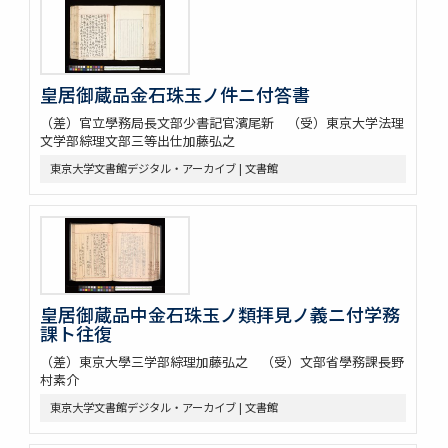
皇居御蔵品金石珠玉ノ件ニ付答書
（差）官立學務局長文部少書記官濱尾新 （受）東京大学法理
文学部綜理文部三等出仕加藤弘之
東京大学文書館デジタル・アーカイブ | 文書館
皇居御蔵品中金石珠玉ノ類拝見ノ義ニ付学務
課ト往復
（差）東京大學三学部綜理加藤弘之 （受）文部省學務課長野
村素介
東京大学文書館デジタル・アーカイブ | 文書館