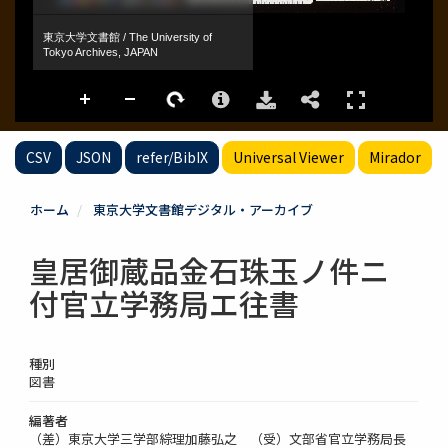
CSV
JSON
refer/BibIX
Universal Viewer
Mirador
ホーム
東京大学文書館デジタル・アーカイブ
皇居御蔵品金石珠玉ノ件ニ
付官立学務局エ往書
種別
図書
編著者
（差）東京大学三学部綜理加藤弘之 （受）文部省官立学務局長