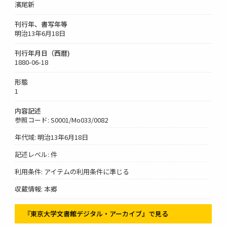
濱尾新
刊行年、書写年等
明治13年6月18日
刊行年月日（西暦)
1880-06-18
形態
1
内容記述
参照コード: S0001/Mo033/0082
年代域: 明治13年6月18日
記述レベル: 件
利用条件: アイテムの利用条件に準じる
収蔵情報: 本郷
『東京大学文書館デジタル・アーカイブ』で見る