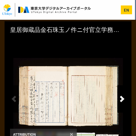
メ
イ
EN
ン
コ
ン
テ
ン
ツ
に
移
動