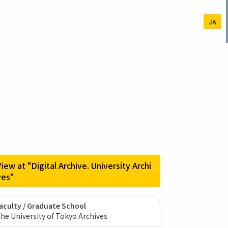
JA
View at "Digital Archive. University Archi
ves"
aculty / Graduate School
he University of Tokyo Archives