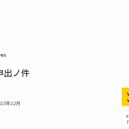
ves
申出ノ件
治15年12月
F
T