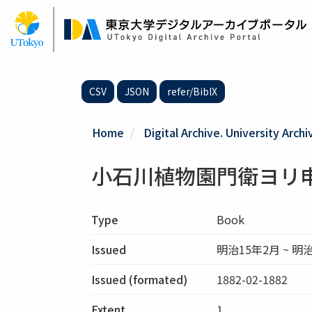
Skip
to
main
content
CSV
JSON
refer/BibIX
Home
Digital Archive. University Archi
小石川植物園門衛ヨリ
Type
Book
Issued
明治15年2月 ~ 明
Issued (formated)
1882-02-1882
Extent
1