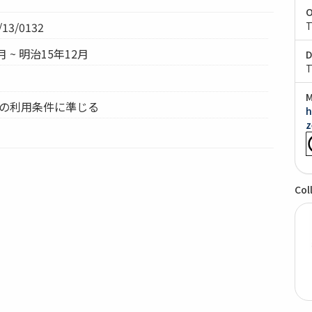
O
13/0132
T
月 ~ 明治15年12月
D
T
M
ムの利用条件に準じる
h
z
Col