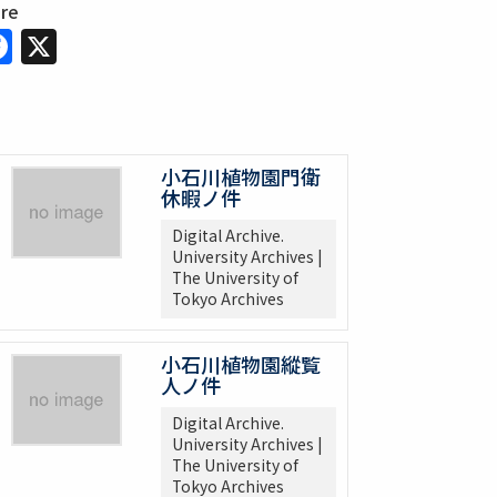
are
Facebook
X
小石川植物園門衛
休暇ノ件
Digital Archive.
University Archives |
The University of
Tokyo Archives
小石川植物園縱覧
人ノ件
Digital Archive.
University Archives |
The University of
Tokyo Archives