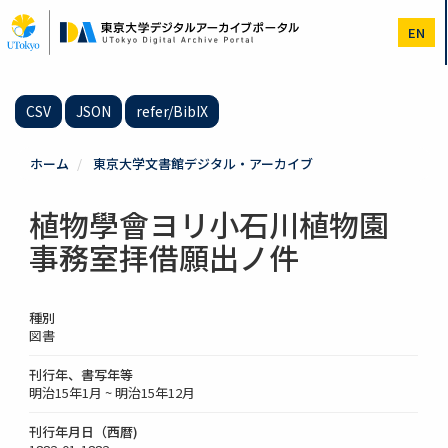
メ
イ
EN
ン
コ
ン
テ
CSV
JSON
refer/BibIX
ン
ツ
に
ホーム
東京大学文書館デジタル・アーカイブ
移
動
植物學會ヨリ小石川植物園
事務室拝借願出ノ件
種別
図書
刊行年、書写年等
明治15年1月 ~ 明治15年12月
刊行年月日（西暦)