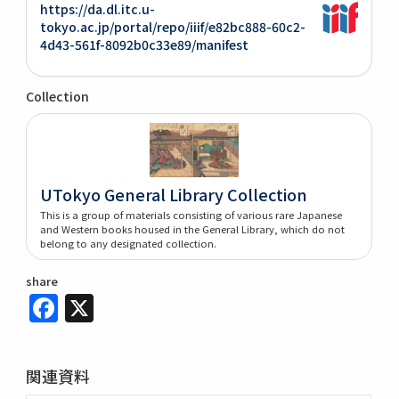
https://da.dl.itc.u-
tokyo.ac.jp/portal/repo/iiif/e82bc888-60c2-
4d43-561f-8092b0c33e89/manifest
Collection
UTokyo General Library Collection
This is a group of materials consisting of various rare Japanese
and Western books housed in the General Library, which do not
belong to any designated collection.
share
Facebook
X
関連資料