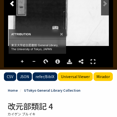
CSV
JSON
refer/BibIX
Universal Viewer
Mirador
Home
UTokyo General Library Collection
改元部類記 4
カイゲン ブルイキ