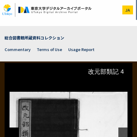
Skip
to
JA
main
content
総合図書館所蔵資料コレクション
Commentary
Terms of Use
Usage Report