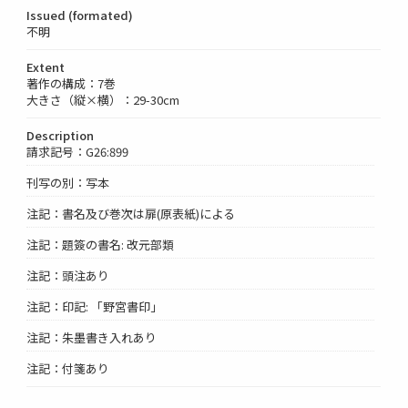
Issued (formated)
不明
Extent
著作の構成：7巻
大きさ（縦×横）：29-30cm
Description
請求記号：G26:899
刊写の別：写本
注記：書名及び巻次は扉(原表紙)による
注記：題簽の書名: 改元部類
注記：頭注あり
注記：印記: 「野宮書印」
注記：朱墨書き入れあり
注記：付箋あり