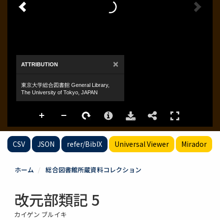
CSV
JSON
refer/BibIX
Universal Viewer
Mirador
ホーム
総合図書館所蔵資料コレクション
改元部類記 5
カイゲン ブルイキ