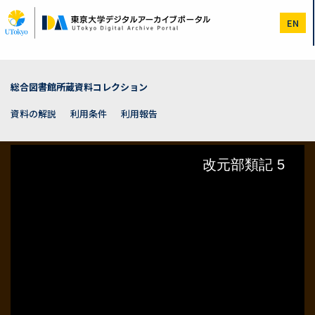
メ
イ
EN
ン
コ
ン
テ
ン
総合図書館所蔵資料コレクション
ツ
に
資料の解説
利用条件
利用報告
移
動