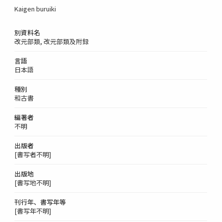
Kaigen buruiki
別資料名
改元部類, 改元部類及附録
言語
日本語
種別
和古書
編著者
不明
出版者
[書写者不明]
出版地
[書写地不明]
刊行年、書写年等
[書写年不明]