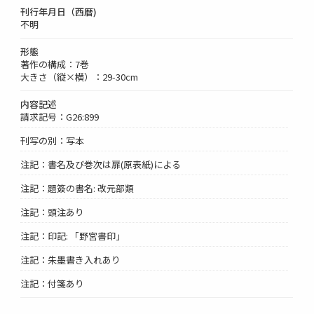
刊行年月日（西暦)
不明
形態
著作の構成：7巻
大きさ（縦×横）：29-30cm
内容記述
請求記号：G26:899
刊写の別：写本
注記：書名及び巻次は扉(原表紙)による
注記：題簽の書名: 改元部類
注記：頭注あり
注記：印記: 「野宮書印」
注記：朱墨書き入れあり
注記：付箋あり