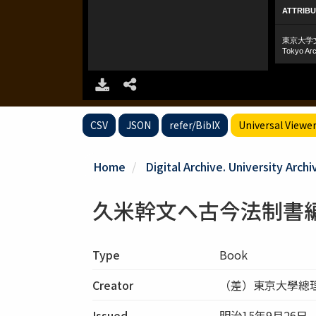
CSV
JSON
refer/BibIX
Universal Viewe
Home
Digital Archive. University Archi
久米幹文ヘ古今法制書
Type
Book
Creator
（差）東京大學總
Issued
明治15年9月26日