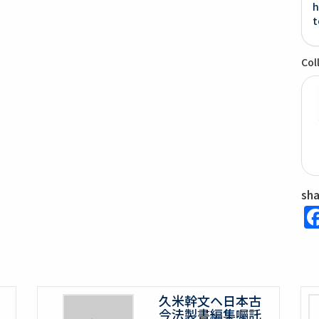
h
t
Col
sh
久米幹文ヘ日本古
今法製書編集囑託