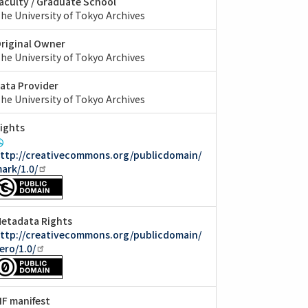
aculty / Graduate School
he University of Tokyo Archives
riginal Owner
he University of Tokyo Archives
ata Provider
he University of Tokyo Archives
ights
ttp://creativecommons.org/publicdomain/
ark/1.0/
etadata Rights
ttp://creativecommons.org/publicdomain/
ero/1.0/
IIF manifest