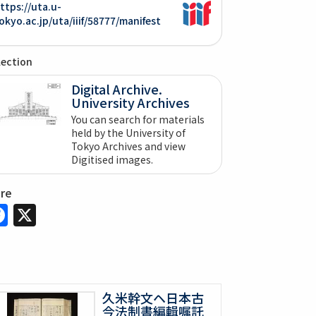
ttps://uta.u-
okyo.ac.jp/uta/iiif/58777/manifest
lection
Digital Archive.
University Archives
You can search for materials
held by the University of
Tokyo Archives and view
Digitised images.
are
Facebook
X
久米幹文ヘ日本古
今法制書編輯嘱託