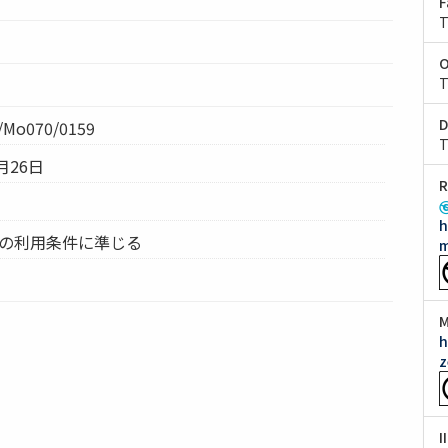
F
T
O
T
D
Mo070/0159
T
月26日
R
h
ムの利用条件に準じる
m
M
h
z
I