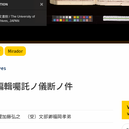
r
Mirador
ves
編輯囑託ノ儀断ノ件
理加藤弘之 （受）文部卿福岡孝弟