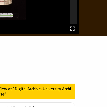
View at "Digital Archive. University Archi
ves"