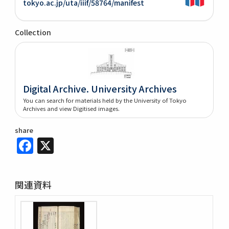
tokyo.ac.jp/uta/iiif/58764/manifest
Collection
Digital Archive. University Archives
You can search for materials held by the University of Tokyo
Archives and view Digitised images.
share
Facebook
X
関連資料