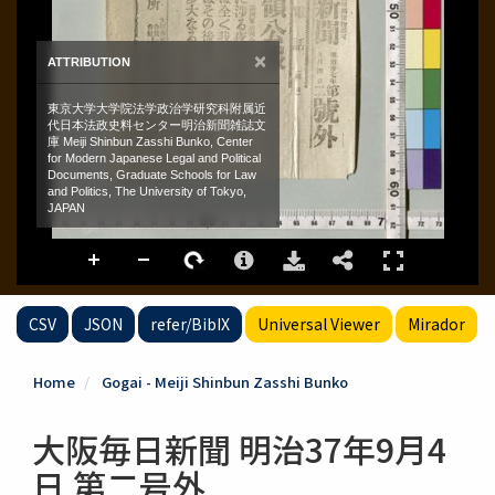
CSV
JSON
refer/BibIX
Universal Viewer
Mirador
Home
Gogai - Meiji Shinbun Zasshi Bunko
大阪毎日新聞 明治37年9月4
日 第二号外