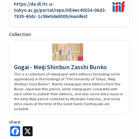
https://da.dl.itc.u-
tokyo.ac.jp/portal/repo/iiif/eec40024-06d3-
7839-40dc-1c98e9de8009/manifest
Collection
Gogai - Meiji Shinbun Zasshi Bunko
This is a collection of newspaper extra editions (including some
appendices) in the holdings of "The University of Tokyo, Meiji
Shinbun Zassi Bunko". Mainly newspaper extra editions from the
Russo-Japanese War period, when newspapers competed with
each other to publish their editions, and also some extra issues in
the early Meiji period collected by Miyatake Gaikotsu, and some
extra issues at the time of the Great Kanto Earthquake are
included.
share
Facebook
X