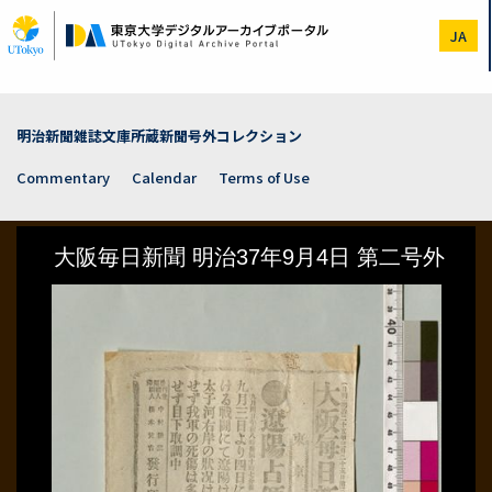
Skip
to
JA
main
content
明治新聞雑誌文庫所蔵新聞号外コレクション
Commentary
Calendar
Terms of Use