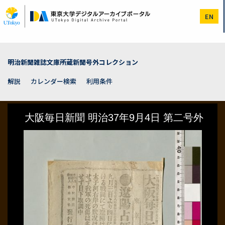
メ
イ
EN
ン
コ
ン
テ
ン
明治新聞雑誌文庫所蔵新聞号外コレクション
ツ
に
解説
カレンダー検索
利用条件
移
動