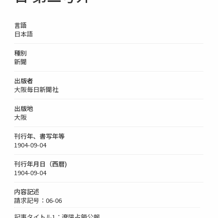
言語
日本語
種別
新聞
出版者
大阪毎日新聞社
出版地
大阪
刊行年、書写年等
1904-09-04
刊行年月日（西暦)
1904-09-04
内容記述
請求記号：06-06
記事タイトル1：遼陽占領公報