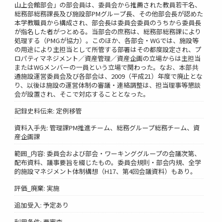
山上会館部会」の部会員は、委員会から推薦された教員若干名、
総務部総務課長及び施設部PMグループ長、その他部会長が認めた
本学教職員から構成され、部会長は委員会委員のうちから委員長
が指名した者がつとめる。当部会の庶務は、総務部総務課により
処理する（PMGが協力）。このほか、各部会・WGでは、施設等
の用途により主担当として所管する部署はその都度設定され、プ
ロパティマネジメント／資産管理／資産企画の立場からは主担当
またはWGメンバーの一員という立場で関わった。なお、本部共
通施設運営委員会及び各部会は、2009（平成21）年度で廃止とな
り、以後は施設の運営体制の審議・連絡調整は、担当理事等懇談
会が設置され、そこで対応することとなった。
記録史料伝来: 定例移管
資料入手先: 管理課PM推進チーム、総務グループ総務チーム、資
産企画課
範囲_内容: 委員会および部会・ワーキンググループの会議次第、
配布資料、議事要旨を綴じたもの。委員会規則・部会内規、全学
的施設マネジメント体制構想（H17、第4回会議資料）もあり。
評価_廃棄: 実施
追加受入: 予定あり
利用条件: 要審査