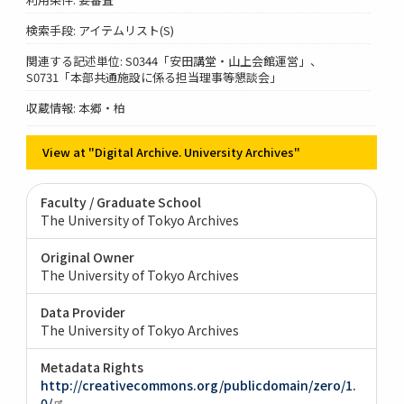
検索手段: アイテムリスト(S)
関連する記述単位: S0344「安田講堂・山上会館運営」、
S0731「本部共通施設に係る担当理事等懇談会」
収蔵情報: 本郷・柏
View at "Digital Archive. University Archives"
Faculty / Graduate School
The University of Tokyo Archives
Original Owner
The University of Tokyo Archives
Data Provider
The University of Tokyo Archives
Metadata Rights
http://creativecommons.org/publicdomain/zero/1.
0/