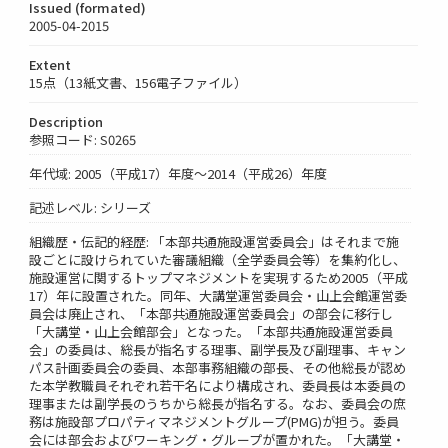
Issued (formated)
2005-04-2015
Extent
15点（13紙文書、156電子ファイル）
Description
参照コード: S0265
年代域: 2005（平成17）年度～2014（平成26）年度
記述レベル: シリーズ
組織歴・伝記的経歴: 「本部共通施設運営委員会」はそれまで施
設ごとに設けられていた審議組織（全学委員会等）を集約化し、
施設運営に関するトップマネジメントを実現するため2005（平成
17）年に設置された。同年、大講堂運営委員会・山上会館運営委
員会は廃止され、「本部共通施設運営委員会」の部会に移行し
「大講堂・山上会館部会」となった。「本部共通施設運営委員
会」の委員は、総長が指名する理事、副学長及び副理事、キャン
パス計画委員会の委員、本部事務組織の部長、その他総長が認め
た本学教職員それぞれ若干名により構成され、委員長は本委員の
理事または副学長のうちから総長が指名する。なお、委員会の庶
務は施設部プロパティマネジメントグループ(PMG)が担う。委員
会には部会およびワーキング・グループが置かれた。「大講堂・