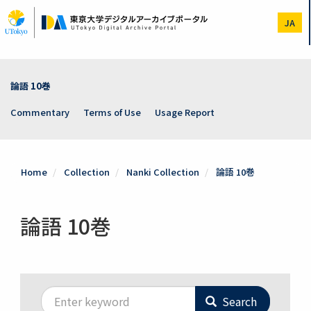
Skip
to
JA
main
content
論語 10巻
Commentary
Terms of Use
Usage Report
Home
Collection
Nanki Collection
論語 10巻
論語 10巻
Search