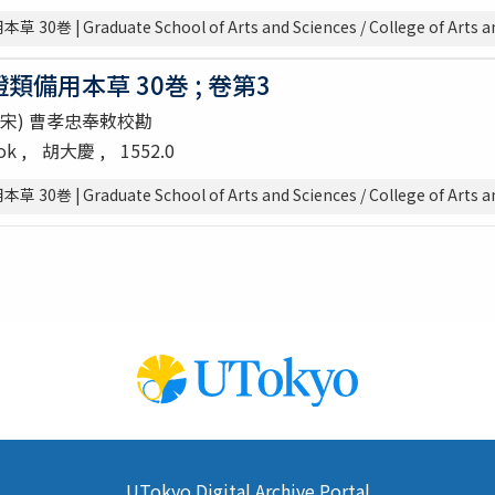
| Graduate School of Arts and Sciences / College of Arts an
備用本草 30巻 ; 卷第3
 (宋) 曹孝忠奉敕校勘
ook
胡大慶
1552.0
| Graduate School of Arts and Sciences / College of Arts an
UTokyo Digital Archive Portal