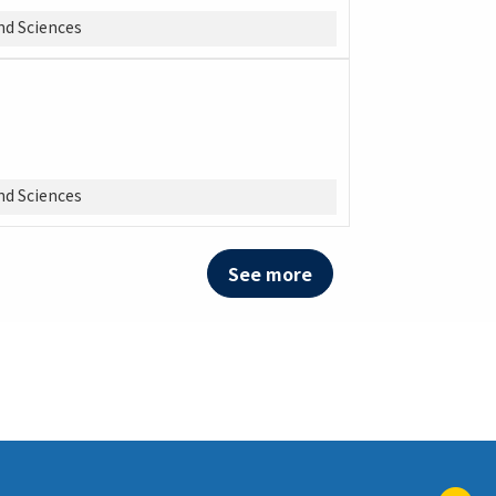
d Sciences
d Sciences
See more