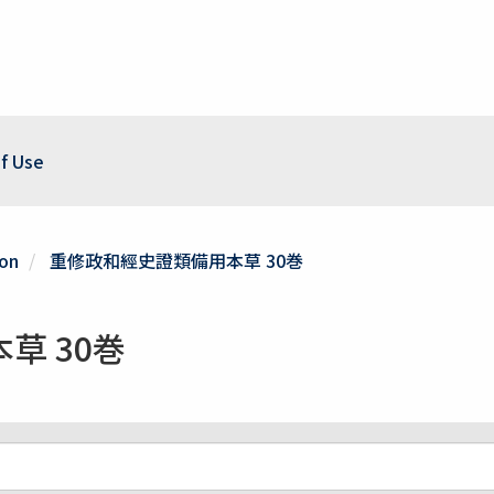
f Use
ion
重修政和經史證類備用本草 30巻
草 30巻