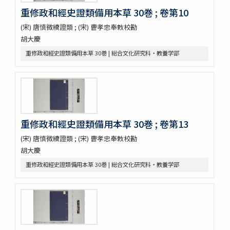
重修政和經史證類備用本草 30巻 ; 卷第10
開拓使官園動植品類簿
周憲王救荒本草 14巻補遺1巻救荒野譜1巻補遺1巻
(宋) 唐慎微續證類 ; (宋) 曹孝忠奉敕校勘
救荒野譜 1巻補遺1巻坿救荒辟穀諸方
胡大慶
灌園草木識 6巻
重修政和經史證類備用本草 30巻 | 総合文化研究科・教養学部
南方草木状 3巻坿桂海草木志
Alle de plaaten en de vruchten
坂本浩然菌譜
茘枝譜 : 七篇第一
天工開物 3巻
嶺表録異 3巻
重修政和經史證類備用本草 30巻 ; 卷第13
南産志
續脩臺灣府志
(宋) 唐慎微續證類 ; (宋) 曹孝忠奉敕校勘
中山傳信録 6巻/ (清) 徐葆光纂
胡大慶
廣東新語 28巻
重修政和經史證類備用本草 30巻 | 総合文化研究科・教養学部
農政全書 60巻
農桑輯要 7巻
花暦百詠 2巻坿百花賦考百花和稱
事物異名録 40巻
重刊巣氏諸病源候緫論 50巻 (存45巻)
遠西醫方名物考 36巻補遺9巻