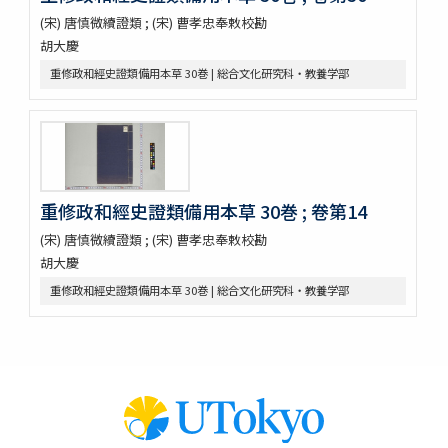
錦窠翁九十賀壽博物會誌 / 伊藤篤太郎編
(宋) 唐慎微續證類 ; (宋) 曹孝忠奉敕校勘
多識會誌
胡大慶
伊藤圭介履歴
重修政和經史證類備用本草 30巻 | 総合文化研究科・教養学部
救荒本草啓蒙 / 小野蕙蕙口授 ; 小野彦安録
救荒野譜記聞
艸木圖説 / 飯沼慾齋著 ; 田中芳男, 小野職愨増訂
本草圖譜 / 潅園岩崎常正著 ; 飯田藏太郎編纂
本草圖譜 / 岩崎常正著
瓶史草木備考
重修政和經史證類備用本草 30巻 ; 卷第14
植物漢名鑑
草木異名集
(宋) 唐慎微續證類 ; (宋) 曹孝忠奉敕校勘
[和]朝本草
胡大慶
寫生本草書
重修政和經史證類備用本草 30巻 | 総合文化研究科・教養学部
詩経草木觧 / 小野蕙畝識孝選
香山采種 / 鶴鳴竹内又玄 [撰]
有用植物圖説 / 田中芳男, 小野職愨撰 ; 曲直瀬愛, 小森頼信校 ; 服部
雪斎図画
古今要覽稿 / [屋代弘賢著]
梅品 / 怡顔齋松岡先生著
小金井櫻花圖説 / 三好學著
世事畫報