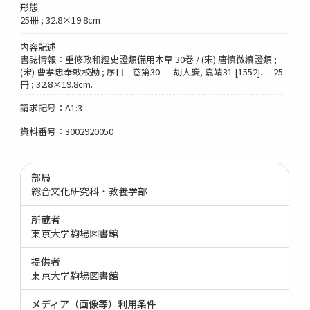
形態
25冊 ; 32.8×19.8cm
内容記述
書誌情報：重修政和經史證類備用本草 30巻 / (宋) 唐慎微續證類 ;
(宋) 曹孝忠奉敕校勘 ; 序目 - 卷第30. -- 胡大慶, 嘉靖31 [1552]. -- 25
冊 ; 32.8×19.8cm.
請求記号：A1:3
資料番号：3002920050
部局
総合文化研究科・教養学部
所蔵者
東京大学駒場図書館
提供者
東京大学駒場図書館
メディア（画像等）利用条件