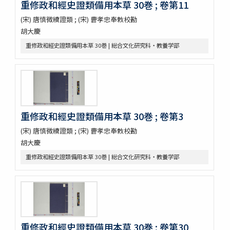
重修政和經史證類備用本草 30巻 ; 卷第11
延喜式 50巻
資源科学研究所旧蔵本草書コレクション（国文研デジタル化分）
(宋) 唐慎微續證類 ; (宋) 曹孝忠奉敕校勘
神農本草経
胡大慶
紹興校定經史證類備急本草 / 王繼先[ほか編]
重修政和經史證類備用本草 30巻 | 総合文化研究科・教養学部
本草綱目 52巻序目1巻圖3巻瀕湖脉學1巻奇經八脉攷1巻脉訣攷證1巻
坿本草綱目拾遺10巻坿本草萬方鍼線8巻 / (明) 李時珍撰輯 ; (清) 呉毓
昌較訂
本草求眞 12巻序目圖1巻 / (清) 黄宮繍纂呈 ; (清) 黄宮黻校訂 ; (清)
黄學昌 [ほか] 校字
本草和名索引
本草從新 18巻總義1巻 / (清) 呉儀洛 [撰]
重修政和經史證類備用本草 30巻 ; 卷第3
本草通玄
(宋) 唐慎微續證類 ; (宋) 曹孝忠奉敕校勘
袖珍鑑本草綱目 / [前田利保著]
胡大慶
魚類, 禽類, 草木, 和漢譯名
三物考
重修政和經史證類備用本草 30巻 | 総合文化研究科・教養学部
大成真寫譜
紫藤園攷證 / 源翠嶽鑒定
有毒便覧
毒品便覧
田中芳男君七六展覽會記念誌
錦窠翁耋筵誌
重修政和經史證類備用本草 30巻 ; 卷第30