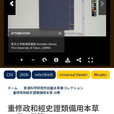
CSV
JSON
refer/BibIX
Universal Viewer
Mirador
ホーム
資源科学研究所旧蔵本草書コレクション
重修政和經史證類備用本草 30巻
重修政和經史證類備用本草