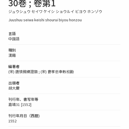
30巻 ; 卷第1
ジュウシュウ セイワ ケイシ ショウルイ ビヨウ ホンゾウ
Juushuu seiwa keishi shourui biyou honzou
言語
中国語
種別
漢籍
編著者
(宋) 唐慎微續證類 ; (宋) 曹孝忠奉敕校勘
出版者
胡大慶
刊行年、書写年等
嘉靖31 [1552]
刊行年月日（西暦)
1552