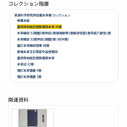
コレクション階層
資源科学研究所旧蔵本草書コレクション
神農本經
重修政和經史證類備用本草 30巻
本草綱目 52巻圖3巻序目1巻瀕湖脉學1巻脉訣攷證1巻竒經八脉攷1巻
本草綱目 52巻序目1巻圖3巻 (存54巻)
重訂本草綱目啓蒙 48巻
新脩本草玉石等部中品卷第四
重修政和經史證類備用本草
本草述 32巻
増訂本草備要 4巻
増訂本草備要 2巻
本草彙言 20巻 (存15巻)
本草滙 18巻圖2巻 (存18巻)
本草詩箋 10巻
関連資料
昆蟲草木略 2巻
爾雅註疏 11巻
格致鏡原 100巻
類林新咏 36巻
藥性本草約言 4巻