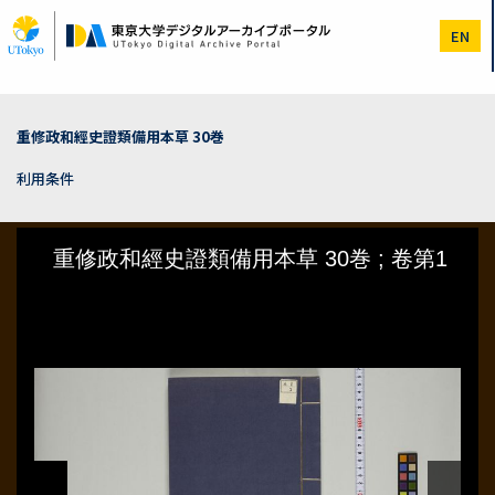
メ
イ
EN
ン
コ
ン
テ
ン
重修政和經史證類備用本草 30巻
ツ
に
利用条件
移
動