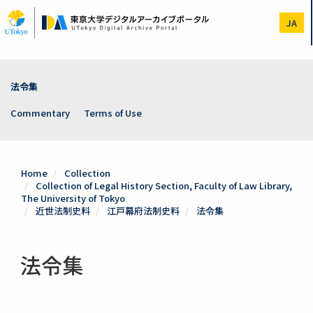
Skip
to
JA
main
content
法令集
Commentary
Terms of Use
Home
Collection
Collection of Legal History Section, Faculty of Law Library,
The University of Tokyo
近世法制史料
江戸幕府法制史料
法令集
法令集