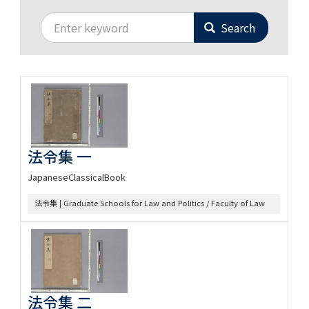
Search
法令集 一
JapaneseClassicalBook
法令集 | Graduate Schools for Law and Politics / Faculty of Law
法令集 二