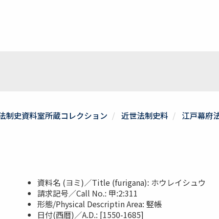
法制史資料室所蔵コレクション
近世法制史料
江戸幕府
資料名 (ヨミ)／Title (furigana): ホウレイシュウ
請求記号／Call No.: 甲:2:311
形態/Physical Descriptin Area: 竪帳
日付(西暦)／A.D.: [1550-1685]