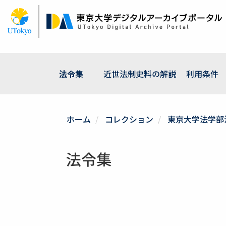
メ
イ
ン
コ
ン
テ
ン
法令集
近世法制史料の解説
利用条件
ツ
に
移
動
ホーム
コレクション
東京大学法学部
法令集