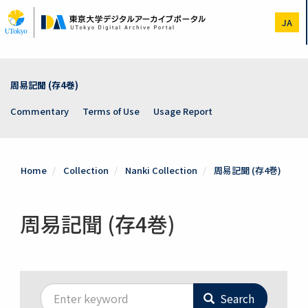
Skip
to
JA
main
content
周易記聞 (存4巻)
Commentary
Terms of Use
Usage Report
Home
Collection
Nanki Collection
周易記聞 (存4巻)
周易記聞 (存4巻)
Search