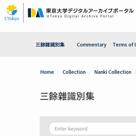
Skip
to
main
content
三餘雜識別集
Commentary
Terms of 
Home
Collection
Nanki Collection
三餘雜識別集