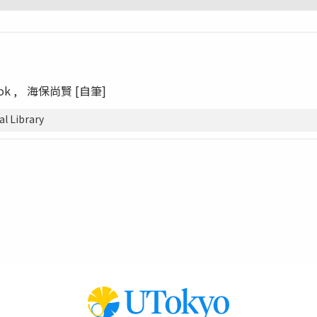
ook
海保尚賢 [自筆]
 Library