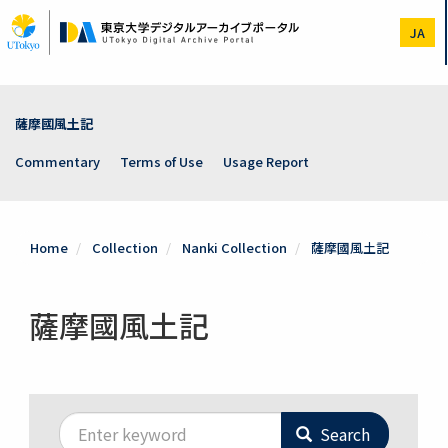
Skip
to
JA
main
content
薩摩國風土記
Commentary
Terms of Use
Usage Report
Home
Collection
Nanki Collection
薩摩國風土記
薩摩國風土記
Search