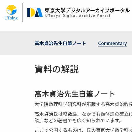
Skip
to
main
content
高木貞治先生自筆ノート
Commentary
資料の解説
高木貞治先生自筆ノート
大学院数理科学研究科が所蔵する高木貞治教授（187
高木貞治氏は整数論、なかでも類体論の確立に
談』などの著書でも広く知られています。
ここで公開するものは、氏の東京大学数学科