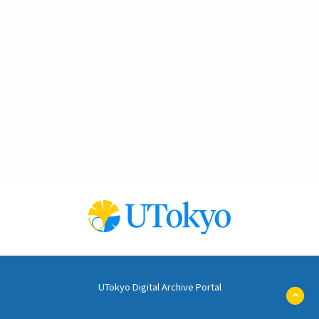
UTokyo Digital Archive Portal
ペ
ー
ジ