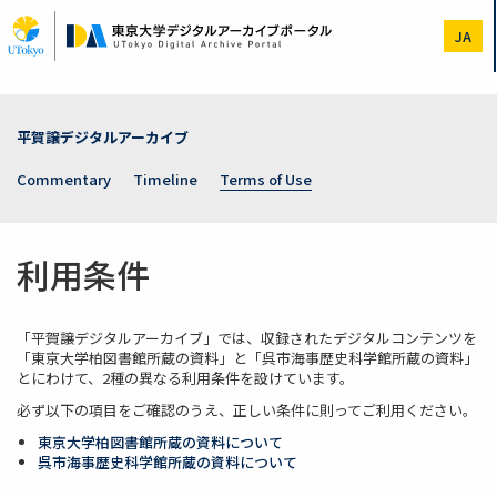
Skip
to
JA
main
content
平賀譲デジタルアーカイブ
Commentary
Timeline
Terms of Use
利用条件
「平賀譲デジタルアーカイブ」では、収録されたデジタルコンテンツを
「東京大学柏図書館所蔵の資料」と「呉市海事歴史科学館所蔵の資料」
とにわけて、2種の異なる利用条件を設けています。
必ず以下の項目をご確認のうえ、正しい条件に則ってご利用ください。
東京大学柏図書館所蔵の資料について
呉市海事歴史科学館所蔵の資料について