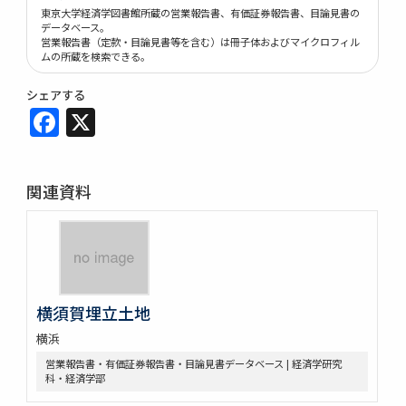
東京大学経済学図書館所蔵の営業報告書、有価証券報告書、目論見書の
データベース。
営業報告書（定款・目論見書等を含む）は冊子体およびマイクロフィル
ムの所蔵を検索できる。
シェアする
Facebook
X
関連資料
横須賀埋立土地
横浜
営業報告書・有価証券報告書・目論見書データベース | 経済学研究
科・経済学部