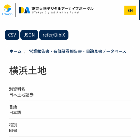
メ
イ
EN
ン
コ
ン
テ
CSV
JSON
refer/BibIX
ン
ツ
に
ホーム
営業報告書・有価証券報告書・目論見書データベース
移
動
横浜土地
別資料名
日本土地証券
言語
日本語
種別
図書