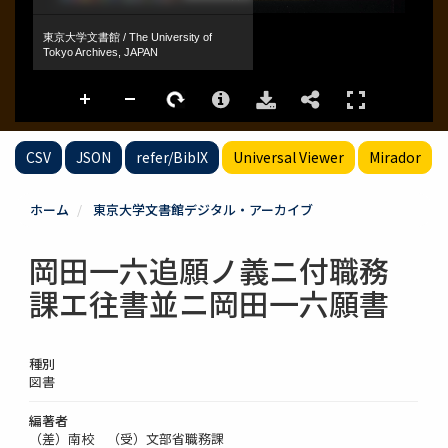
CSV
JSON
refer/BibIX
Universal Viewer
Mirador
ホーム
東京大学文書館デジタル・アーカイブ
岡田一六追願ノ義ニ付職務
課エ往書並ニ岡田一六願書
種別
図書
編著者
（差）南校 （受）文部省職務課