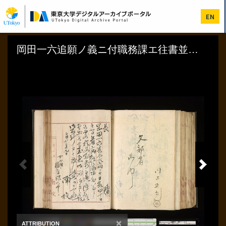
メ
イ
EN
ン
コ
ン
テ
ン
ツ
に
移
動