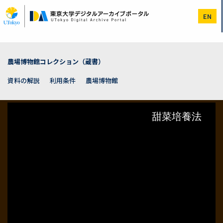
メ
イ
EN
ン
コ
ン
テ
ン
農場博物館コレクション（蔵書）
ツ
に
資料の解説
利用条件
農場博物館
移
動