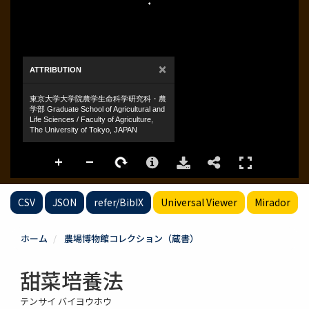
CSV
JSON
refer/BibIX
Universal Viewer
Mirador
ホーム
農場博物館コレクション（蔵書）
甜菜培養法
テンサイ バイヨウホウ