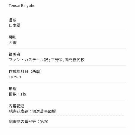
Tensai Baiyoho
言語
日本語
種別
図書
編著者
ファン・カステール訳 ; 平野栄, 鳴門義民校
作成年月日（西暦）
1875-9
形態
冊数：1枚
内容記述
親書誌表題：独逸農事図解
親書誌の番号等：第20