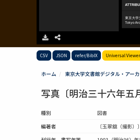
CSV
JSON
refer/BibIX
Universal Viewe
ホーム
東京大学文書館デジタル・アーカ
写真〔明治三十六年五
種別
図書
編著者
〔玉翠舘（撮影）
刊行年、書写年等
1903（明治36）年