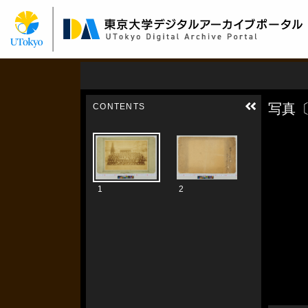
メ
イ
ン
コ
ン
テ
ン
ツ
に
移
動