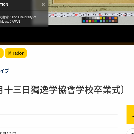
r
Mirador
イブ
月十三日獨逸学協會学校卒業式〕
〕
5月13日