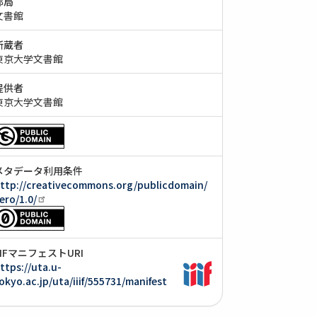
部局
文書館
所蔵者
東京大学文書館
提供者
東京大学文書館
メタデータ利用条件
ttp://creativecommons.org/publicdomain/
ero/1.0/
IIIFマニフェストURI
ttps://uta.u-
okyo.ac.jp/uta/iiif/555731/manifest