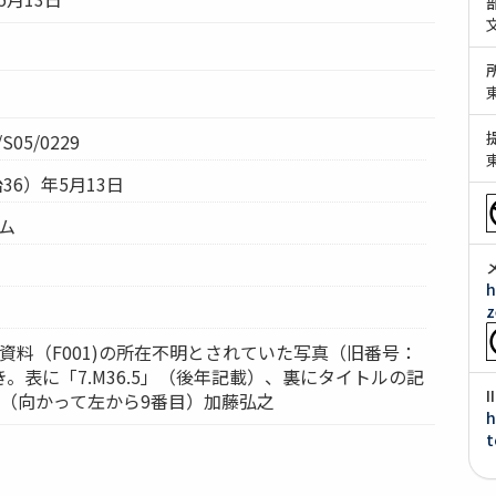
S05/0229
治36）年5月13日
テム
h
z
係資料（F001)の所在不明とされていた写真（旧番号：
紙付き。表に「7.M36.5」（後年記載）、裏にタイトルの記
央（向かって左から9番目）加藤弘之
h
t