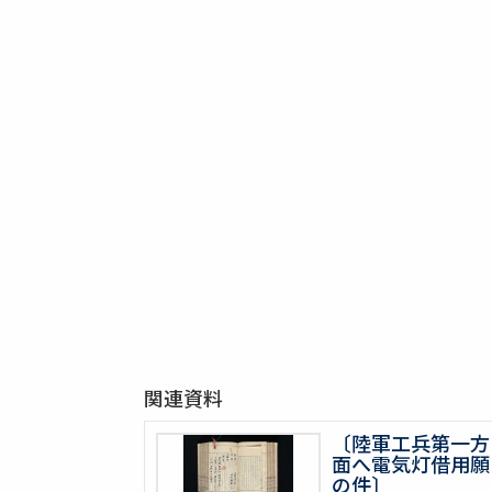
関連資料
〔陸軍工兵第一方
面へ電気灯借用願
の件〕