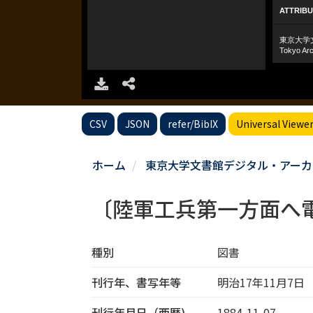
CSV
JSON
refer/BibIX
Universal Viewe
ホーム
東京大学文書館デジタル・アーカ
〔陸軍工兵第一方面へ
種別
図書
刊行年、書写年等
明治17年11月7日
刊行年月日（西暦)
1884-11-07