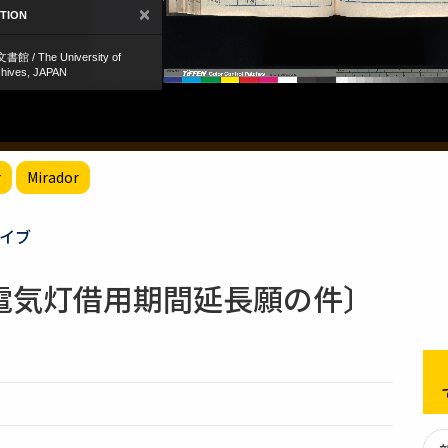
r
Mirador
イブ
電気灯借用期間延長願の件〕