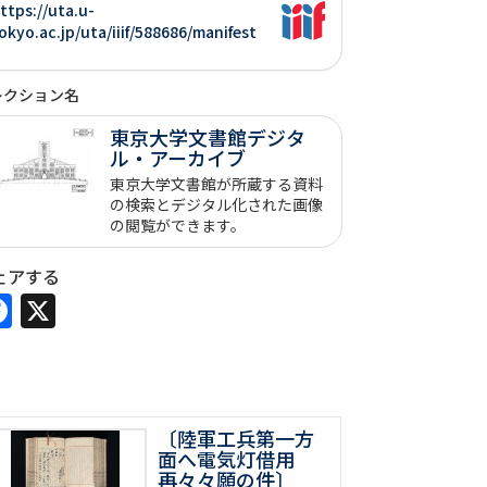
ttps://uta.u-
okyo.ac.jp/uta/iiif/588686/manifest
レクション名
東京大学文書館デジタ
ル・アーカイブ
東京大学文書館が所蔵する資料
の検索とデジタル化された画像
の閲覧ができます。
ェアする
Facebook
X
〔陸軍工兵第一方
面へ電気灯借用
再々々願の件〕