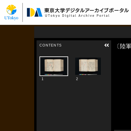
メ
イ
ン
コ
ン
テ
ン
ツ
に
移
動