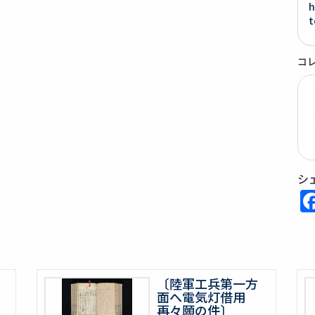
h
t
コ
シ
〔陸軍工兵第一方
面へ電気灯借用
再々願の件〕