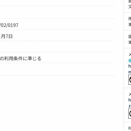
02/0197
1月7日
ムの利用条件に準じる
h
m
h
z