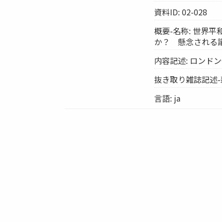
資料ID: 02-028
概要-名称: 世界
か？ 懸念される
内容記述: ロン
抜き取り雑誌記述-
言語: ja