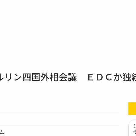
ルリン四国外相会議 ＥＤＣか独
テム