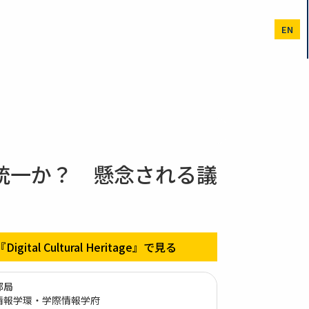
EN
統一か？ 懸念される議
『Digital Cultural Heritage』で見る
部局
情報学環・学際情報学府