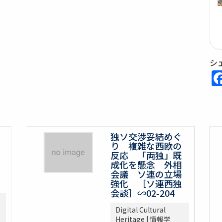
シ
独ソ交渉妥結めぐ
り 複雑な西欧の
反応 「両独」既
成化を懸念 外相
会議 ソ連の立場
強化 ［ソ連西独
会談］∽02-204
Digital Cultural
Heritage | 情報学