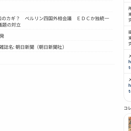
平和のカギ？ ベルリン四国外相会議 ＥＤＣか独統一
議題の対立
ドン発
雑誌名: 朝日新聞（朝日新聞社）
h
t
h
t
コ