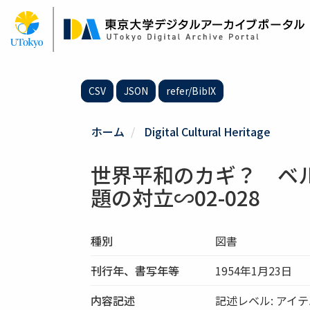
メ
イ
ン
コ
ン
テ
CSV
JSON
refer/BibIX
ン
ツ
に
ホーム
Digital Cultural Heritage
移
動
世界平和のカギ？ ベ
題の対立∽02-028
種別
図書
刊行年、書写年等
1954年1月23日
内容記述
記述レベル: アイ