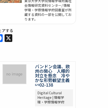
東京大学大学院情報学環附属社
会情報研究資料センター/ 情報
学環・学際情報学府図書室が所
蔵する資料の一部を公開してお
ります。
ェアする
Facebook
X
バンドン会議、欧
州の関心 人種的
対立を懸念 冷や
かな形勢観望主義
∽02-138
Digital Cultural
Heritage | 情報学
環・学際情報学府