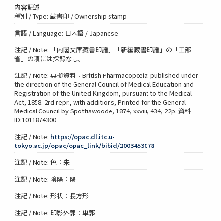
内容記述
種別 / Type: 蔵書印 / Ownership stamp
言語 / Language: 日本語 / Japanese
注記 / Note: 「内閣文庫藏書印譜」「新編蔵書印譜」の「工部
省」の項には採録なし。
注記 / Note: 典拠資料：British Pharmacopœia: published under
the direction of the General Council of Medical Education and
Registration of the United Kingdom, pursuant to the Medical
Act, 1858. 2rd repr., with additions, Printed for the General
Medical Council by Spottiswoode, 1874, xxviii, 434, 22p. 資料
ID:1011874300
注記 / Note:
https://opac.dl.itc.u-
tokyo.ac.jp/opac/opac_link/bibid/2003453078
注記 / Note: 色：朱
注記 / Note: 陰陽：陽
注記 / Note: 形状：長方形
注記 / Note: 印影外郭：単郭