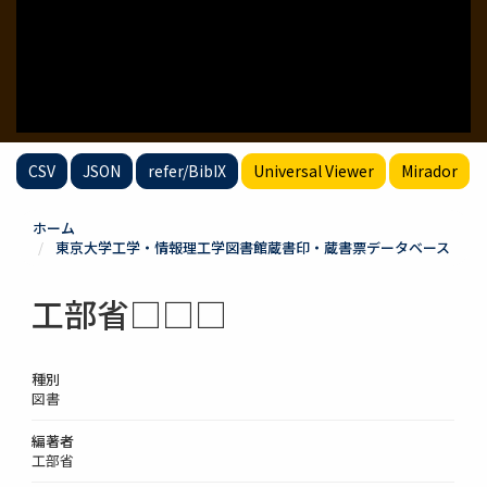
CSV
JSON
refer/BibIX
Universal Viewer
Mirador
ホーム
東京大学工学・情報理工学図書館蔵書印・蔵書票データベース
工部省□□□
種別
図書
編著者
工部省