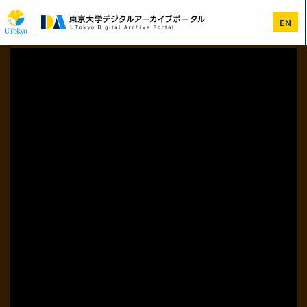
メ
イ
EN
ン
コ
ン
テ
ン
ツ
に
移
動