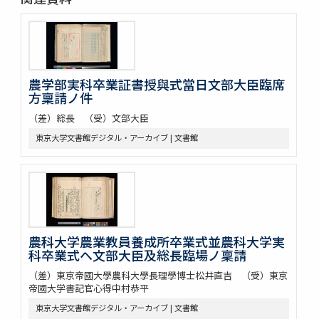
農学部実科卒業証書授與式當日文部大臣臨席
方稟請ノ件
（差）総長 （受）文部大臣
東京大学文書館デジタル・アーカイブ | 文書館
農科大学農業教員養成所卒業式並農科大学実
科卒業式ヘ文部大臣及総長臨場ノ稟請
（差）東京帝國大學農科大學長理學博士松井直吉 （受）東京
帝國大学書記官心得中村恭平
東京大学文書館デジタル・アーカイブ | 文書館