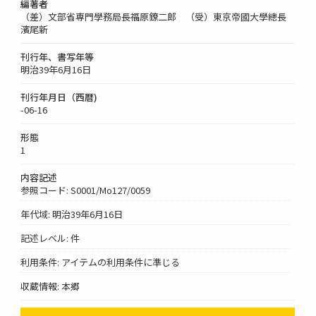
編著者
（差）文部省専門學務局長福原鐐二郎 （受）東京帝國大學總長
濱尾新
刊行年、書写年等
明治39年6月16日
刊行年月日（西暦)
-06-16
形態
1
内容記述
参照コード: S0001/Mo127/0059
年代域: 明治39年6月16日
記述レベル: 件
利用条件: アイテムの利用条件に準じる
収蔵情報: 本郷