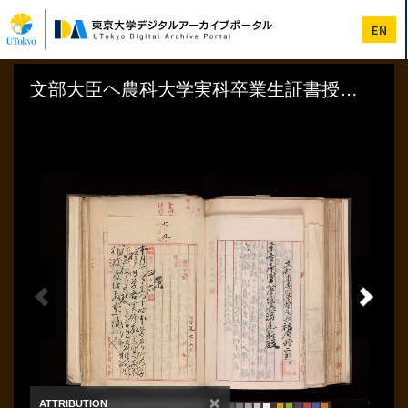
メ
イ
EN
ン
コ
ン
テ
ン
ツ
に
移
動