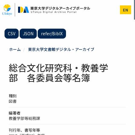
メ
イ
EN
ン
コ
ン
テ
CSV
JSON
refer/BibIX
ン
ツ
に
ホーム
東京大学文書館デジタル・アーカイブ
移
動
総合文化研究科・教養学
部 各委員会等名簿
種別
図書
編著者
教養学部等総務課
刊行年、書写年等