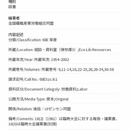
種別
図書
編著者
全国繊維産業労働組合同盟
内容記述
分類/Classification: 68E 単産
所蔵/Location: 経図・資料室（保存庫3）;Eco.Lib.Resources
所蔵年次/Year: 所蔵年次: 1954-2002
所蔵巻号/Volumes: 所蔵巻号: 9,11-14,16,22-23,26,28-34,36-58
請求記号/Call No.: 68E5zs.6:1
資料区分/Document Categoly: 労働資料;Labor
公開方法/Media Type: 原本;Original
関係/Relation: 後誌：UIゼンセン同盟
備考/Coments: 16(2)（1961）は臨時大会に対する報告・議案書、
16(3)は臨時大会議案書(別冊)