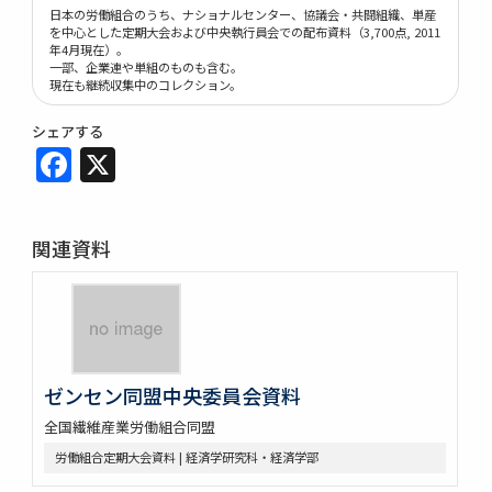
日本の労働組合のうち、ナショナルセンター、協議会・共闘組織、単産
を中心とした定期大会および中央執行員会での配布資料（3,700点, 2011
年4月現在）。
一部、企業連や単組のものも含む。
現在も継続収集中のコレクション。
シェアする
Facebook
X
関連資料
ゼンセン同盟中央委員会資料
全国繊維産業労働組合同盟
労働組合定期大会資料 | 経済学研究科・経済学部