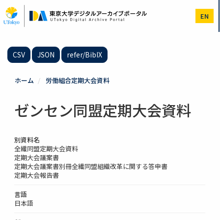
メ
イ
EN
ン
コ
ン
テ
CSV
JSON
refer/BibIX
ン
ツ
に
ホーム
労働組合定期大会資料
移
動
ゼンセン同盟定期大会資料
別資料名
全繊同盟定期大会資料
定期大会議案書
定期大会議案書別冊全繊同盟組織改革に関する答申書
定期大会報告書
言語
日本語