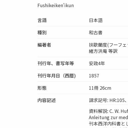
Fushikeiken'ikun
言語
日本語
種別
和古書
編著者
扶歇蘭度(フーフェ
緒方洪庵 等訳
刊行年、書写年等
安政4年
刊行年月日（西暦)
1857
形態
11冊 26cm
内容記述
請求記号: HR:105、
資料解説: C. W. Hufe
Anleitung zur
刊本西洋内科書と