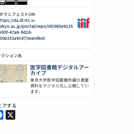
IIIFマニフェストURI
ttps://da.dl.itc.u-
okyo.ac.jp/portal/repo/iiif/065e9135
e93f-47a6-9d18-
30e332a9c87/manifest
レクション名
医学図書館デジタルアー
カイブ
東京大学医学図書館所蔵の貴重
資料をデジタル化し公開してい
ます。
ェアする
Facebook
X