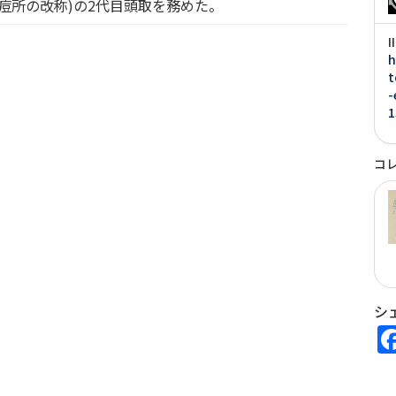
痘所の改称)の2代目頭取を務めた。
h
t
-
1
コ
シ