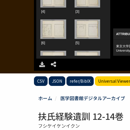
CSV
JSON
refer/BibIX
Universal Viewe
ホーム
医学図書館デジタルアーカイブ
扶氏経験遺訓 12-14巻
フシケイケンイクン