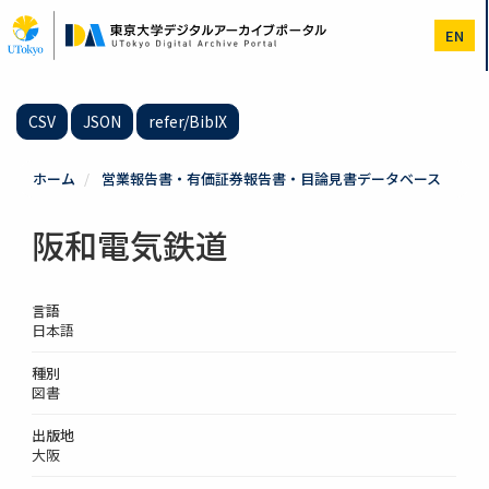
メ
イ
EN
ン
コ
ン
テ
CSV
JSON
refer/BibIX
ン
ツ
に
ホーム
営業報告書・有価証券報告書・目論見書データベース
移
動
阪和電気鉄道
言語
日本語
種別
図書
出版地
大阪