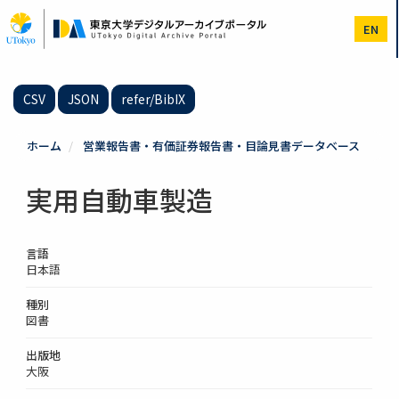
メ
イ
EN
ン
コ
ン
テ
CSV
JSON
refer/BibIX
ン
ツ
に
ホーム
営業報告書・有価証券報告書・目論見書データベース
移
動
実用自動車製造
言語
日本語
種別
図書
出版地
大阪