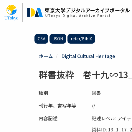
メ
イ
ン
コ
ン
テ
CSV
JSON
refer/BibIX
ン
ツ
に
ホーム
Digital Cultural Heritage
移
動
群書抜粋 巻十九∽13_1
種別
図書
刊行年、書写年等
//
内容記述
記述レベル: アイ
資料ID: 13_1_17_2