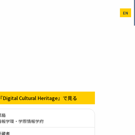
EN
『Digital Cultural Heritage』で見る
部局
情報学環・学際情報学府
所蔵者