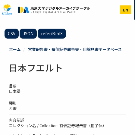
メ
イ
EN
ン
コ
ン
テ
CSV
JSON
refer/BibIX
ン
ツ
に
ホーム
営業報告書・有価証券報告書・目論見書データベース
移
動
日本フエルト
言語
日本語
種別
図書
内容記述
コレクション名 / Collection: 有価証券報告書（冊子体）