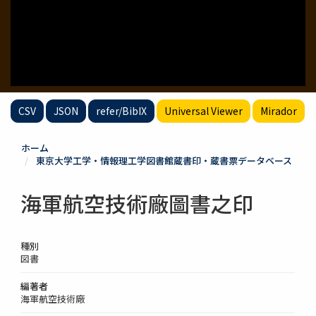
CSV
JSON
refer/BibIX
Universal Viewer
Mirador
ホーム
東京大学工学・情報理工学図書館蔵書印・蔵書票データベース
海軍航空技術廠圖書之印
種別
図書
編著者
海軍航空技術廠