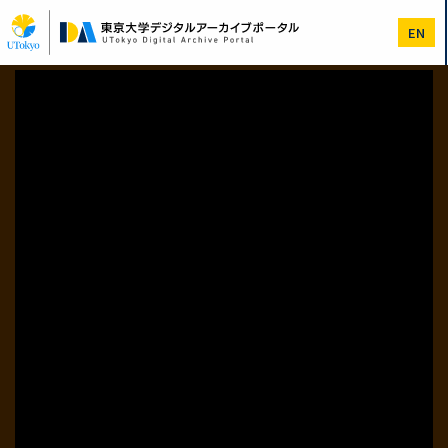
メ
イ
EN
ン
コ
ン
テ
ン
ツ
に
移
動