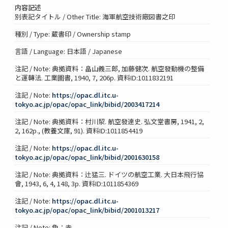
内容記述
別表記タイトル / Other Title: 海軍航空技術廠図書之印
種別 / Type: 蔵書印 / Ownership stamp
言語 / Language: 日本語 / Japanese
注記 / Note: 典拠資料：畠山義三郎, 加藤健次. 航空發動機の整備
と運轉法. 工業圖書, 1940, 7, 206p. 資料ID:1011832191
注記 / Note:
https://opac.dl.itc.u-
tokyo.ac.jp/opac/opac_link/bibid/2003417214
注記 / Note: 典拠資料：村川洯. 航空發達史. 弘文堂書房, 1941, 2,
2, 162p., (教養文庫, 91). 資料ID:1011854419
注記 / Note:
https://opac.dl.itc.u-
tokyo.ac.jp/opac/opac_link/bibid/2001630158
注記 / Note: 典拠資料：辻猛三. ドイツの航空工業. 大日本飛行協
會, 1943, 6, 4, 148, 3p. 資料ID:1011854369
注記 / Note:
https://opac.dl.itc.u-
tokyo.ac.jp/opac/opac_link/bibid/2001013217
注記 / Note: 色：赤