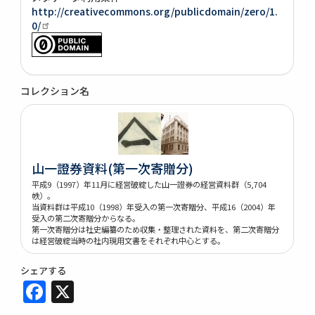
http://creativecommons.org/publicdomain/zero/1.
0/
コレクション名
山一證券資料(第一次寄贈分)
平成9（1997）年11月に経営破綻した山一證券の経営資料群（5,704
帙）。
当資料群は平成10（1998）年受入の第一次寄贈分、平成16（2004）年
受入の第二次寄贈分からなる。
第一次寄贈分は社史編纂のため収集・整理された資料を、第二次寄贈分
は経営破綻当時の社内現用文書をそれぞれ中心とする。
シェアする
Facebook
X