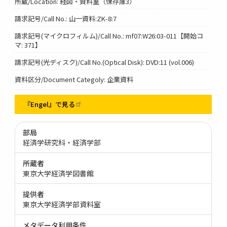
所蔵/Location: 経図・資料室（保存庫3）
請求記号/Call No.: 山一資料:ZK-8:7
請求記号(マイクロフィルム)/Call No.: mf07:W26:03-011【開始コ
マ: 371】
請求記号(光ディスク)/Call No.(Optical Disk): DVD:11 (vol.006)
資料区分/Document Categoly: 企業資料
『Engel』で見る
部局
経済学研究科・経済学部
所蔵者
東京大学経済学図書館
提供者
東京大学経済学部資料室
メタデータ利用条件