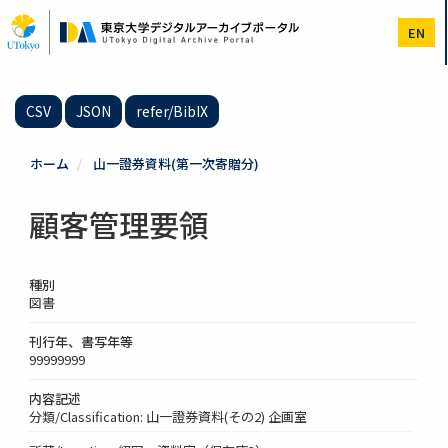
メ
イ
EN
ン
コ
ン
テ
CSV
JSON
refer/BibIX
ン
ツ
に
ホーム
山一證券資料(第一次寄贈分)
移
動
顧客管理要領
種別
図書
刊行年、書写年等
99999999
内容記述
分類/Classification: 山一證券資料(その2) 企画室