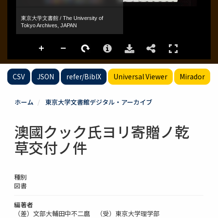
CSV
JSON
refer/BibIX
Universal Viewer
Mirador
ホーム
東京大学文書館デジタル・アーカイブ
澳國クック氏ヨリ寄贈ノ乾
草交付ノ件
種別
図書
編著者
（差）文部大輔田中不二麿 （受）東京大学理学部