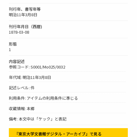
刊行年、書写年等
明治11年3月8日
刊行年月日（西暦)
1878-03-08
形態
1
内容記述
参照コード: S0001/Mo025/0032
年代域: 明治11年3月8日
記述レベル: 件
利用条件: アイテムの利用条件に準じる
収蔵情報: 本郷
備考: 本文中は「ケック」と表記
『東京大学文書館デジタル・アーカイブ』で見る