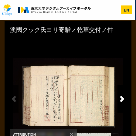
メ
イ
EN
ン
コ
ン
テ
ン
ツ
に
移
動