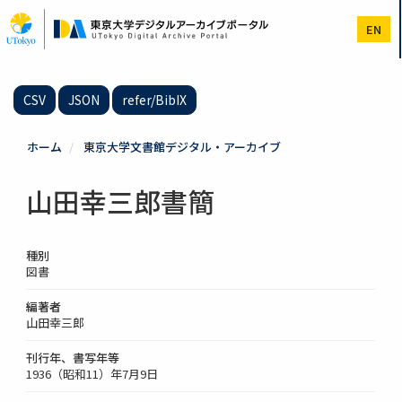
メ
イ
EN
ン
コ
ン
テ
CSV
JSON
refer/BibIX
ン
ツ
に
ホーム
東京大学文書館デジタル・アーカイブ
移
動
山田幸三郎書簡
種別
図書
編著者
山田幸三郎
刊行年、書写年等
1936（昭和11）年7月9日