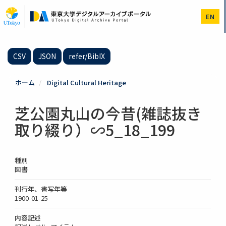
メ
イ
EN
ン
コ
ン
テ
CSV
JSON
refer/BibIX
ン
ツ
に
ホーム
Digital Cultural Heritage
移
動
芝公園丸山の今昔(雑誌抜き
取り綴り）∽5_18_199
種別
図書
刊行年、書写年等
1900-01-25
内容記述