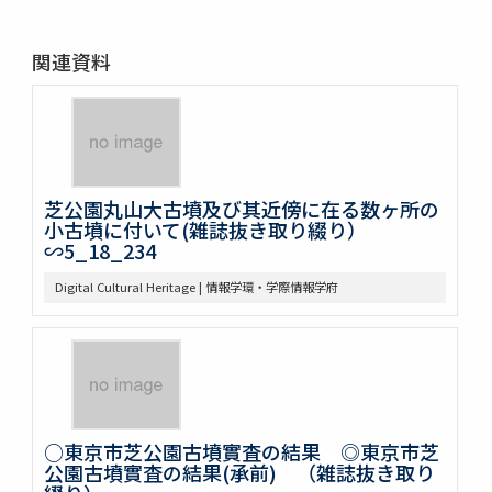
関連資料
芝公園丸山大古墳及び其近傍に在る数ヶ所の
小古墳に付いて(雑誌抜き取り綴り）
∽5_18_234
Digital Cultural Heritage | 情報学環・学際情報学府
○東京市芝公園古墳實査の結果 ◎東京市芝
公園古墳實査の結果(承前) （雑誌抜き取り