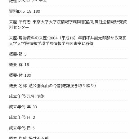
記述レベル: アイテム
資料ID: 5_18_199
来歴-所有者: 東京大学大学院情報学環図書室/附属社会情報研究資
料センター
来歴-現物資料の来歴: 2004（平成16）年旧坪井誠太郎邸から東京
大学大学院情報学環学際情報学府図書室に移管
概要-箱: 5
概要-群: 18
概要-体: 199
概要-名称: 芝公園丸山の今昔(雑誌抜き取り綴り）
成立年代-元号: 明治
成立年代-年: 33
成立年代-月: 2
成立年代-日: 5
概要-作成: 坪井正五郎