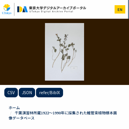
メ
イ
EN
ン
コ
ン
テ
ン
ツ
に
移
動
CSV
JSON
refer/BibIX
ホーム
千葉演習林所蔵1922～1990年に採集された維管束植物標本画
像データベース