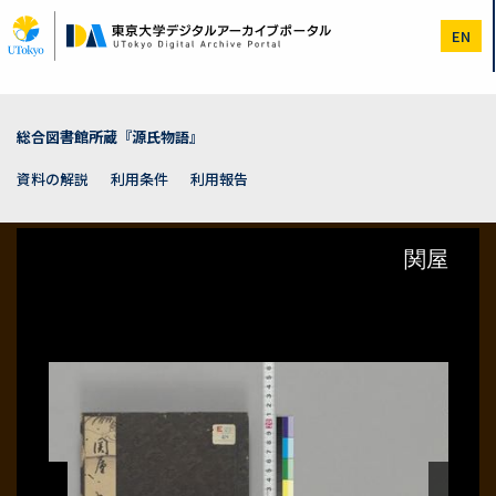
メ
イ
EN
ン
コ
ン
テ
ン
総合図書館所蔵『源氏物語』
ツ
に
資料の解説
利用条件
利用報告
移
動