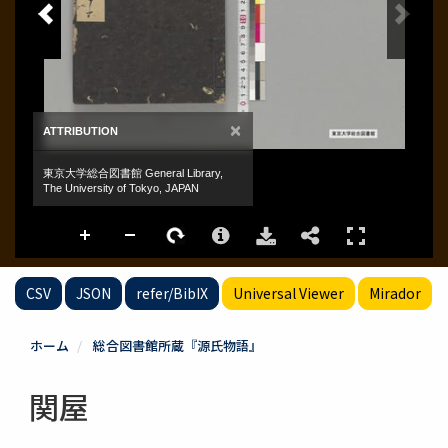
CSV
JSON
refer/BibIX
Universal Viewer
Mirador
ホーム
総合図書館所蔵『源氏物語』
関屋