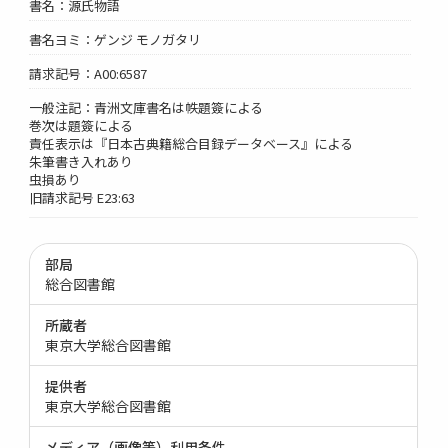
書名：源氏物語
書名ヨミ：ゲンジ モノガタリ
請求記号：A00:6587
一般注記：青洲文庫書名は帙題簽による
巻次は題簽による
責任表示は『日本古典籍総合目録データベース』による
朱筆書き入れあり
虫損あり
旧請求記号 E23:63
部局
総合図書館
所蔵者
東京大学総合図書館
提供者
東京大学総合図書館
メディア（画像等）利用条件