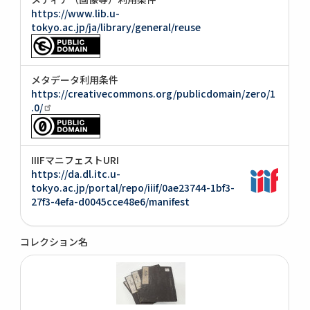
https://www.lib.u-
tokyo.ac.jp/ja/library/general/reuse
メタデータ利用条件
https://creativecommons.org/publicdomain/zero/1
.0/
IIIFマニフェストURI
https://da.dl.itc.u-
tokyo.ac.jp/portal/repo/iiif/0ae23744-1bf3-
27f3-4efa-d0045cce48e6/manifest
コレクション名