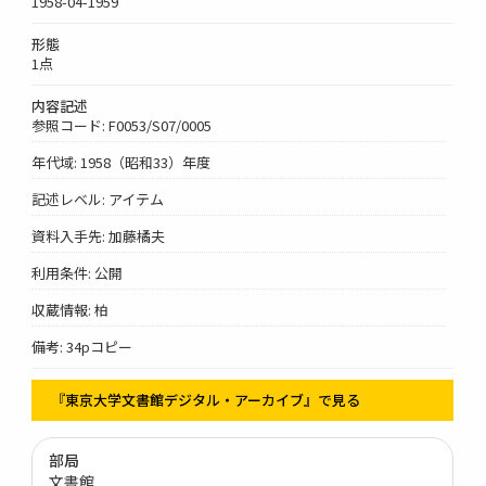
1958-04-1959
形態
1点
内容記述
参照コード: F0053/S07/0005
年代域: 1958（昭和33）年度
記述レベル: アイテム
資料入手先: 加藤橘夫
利用条件: 公開
収蔵情報: 柏
備考: 34pコピー
『東京大学文書館デジタル・アーカイブ』で見る
部局
文書館