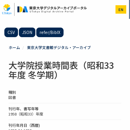
メ
イ
EN
ン
コ
ン
テ
CSV
JSON
refer/BibIX
ン
ツ
に
ホーム
東京大学文書館デジタル・アーカイブ
移
動
大学院授業時間表（昭和33
年度 冬学期）
種別
図書
刊行年、書写年等
1958（昭和33）年度
刊行年月日（西暦)