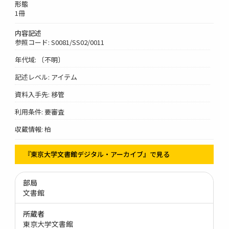
形態
1冊
内容記述
参照コード: S0081/SS02/0011
年代域: 〔不明〕
記述レベル: アイテム
資料入手先: 移管
利用条件: 要審査
収蔵情報: 柏
『東京大学文書館デジタル・アーカイブ』で見る
部局
文書館
所蔵者
東京大学文書館