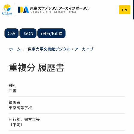
メ
イ
EN
ン
コ
ン
テ
CSV
JSON
refer/BibIX
ン
ツ
に
ホーム
東京大学文書館デジタル・アーカイブ
移
動
重複分 履歴書
種別
図書
編著者
東京高等学校
刊行年、書写年等
〔不明〕