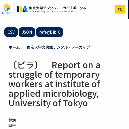
メ
イ
EN
ン
コ
ン
テ
CSV
JSON
refer/BibIX
ン
ツ
に
ホーム
東京大学文書館デジタル・アーカイブ
移
動
〔ビラ〕 Report on a
struggle of temporary
workers at institute of
applied microbiology,
University of Tokyo
種別
図書