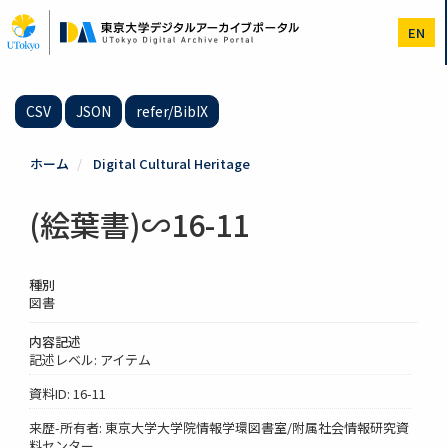
メ
イ
EN
ン
コ
ン
テ
CSV
JSON
refer/BibIX
ン
ツ
に
ホーム
Digital Cultural Heritage
移
動
(絵葉書)∽16-11
種別
図書
内容記述
記述レベル: アイテム
資料ID: 16-11
来歴-所有者: 東京大学大学院情報学環図書室/附属社会情報研究資
料センター