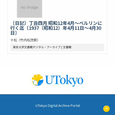
〔日記〕丁丑四月 昭和12年4月～ベルリンに
行く迄〔1937（昭和12）年4月11日～4月30
日〕
十松（竹内松次郎）
東京大学文書館デジタル・アーカイブ | 文書館
UTokyo Digital Archive Portal
ペ
ー