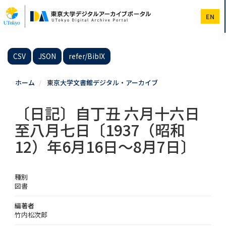
メ
イ
EN
ン
コ
ン
テ
CSV
JSON
refer/BibIX
ン
ツ
に
ホーム
東京大学文書館デジタル・アーカイブ
移
動
〔日記〕自丁丑 六月十六日
至八月七日〔1937（昭和
12）年6月16日～8月7日〕
種別
図書
編著者
竹内松次郎