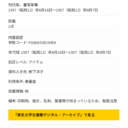
刊行年、書写年等
1937（昭和12）年6月16日～1937（昭和12）年8月7日
形態
1点
内容記述
参照コード: F0264/S05/0458
年代域: 1937（昭和12）年6月16日～1937（昭和12）年8月7日
記述レベル: アイテム
資料入手先: 栁下洋子
利用条件: 要審査
収蔵情報: 柏
備考: 印刷物、紙片、名刺、葉書等が挟まっているため、取扱注意
『東京大学文書館デジタル・アーカイブ』で見る