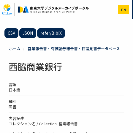
メ
イ
EN
ン
コ
ン
テ
CSV
JSON
refer/BibIX
ン
ツ
に
ホーム
営業報告書・有価証券報告書・目論見書データベース
移
動
西脇商業銀行
言語
日本語
種別
図書
内容記述
コレクション名 / Collection: 営業報告書