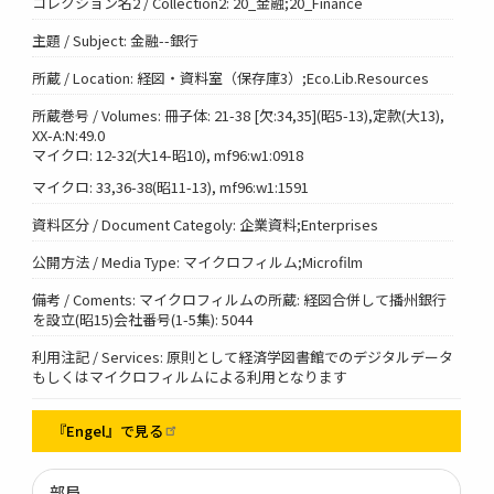
コレクション名2 / Collection2: 20_金融;20_Finance
主題 / Subject: 金融--銀行
所蔵 / Location: 経図・資料室（保存庫3）;Eco.Lib.Resources
所蔵巻号 / Volumes: 冊子体: 21-38 [欠:34,35](昭5-13),定款(大13),
XX-A:N:49.0
マイクロ: 12-32(大14-昭10), mf96:w1:0918
マイクロ: 33,36-38(昭11-13), mf96:w1:1591
資料区分 / Document Categoly: 企業資料;Enterprises
公開方法 / Media Type: マイクロフィルム;Microfilm
備考 / Coments: マイクロフィルムの所蔵: 経図合併して播州銀行
を設立(昭15)会社番号(1-5集): 5044
利用注記 / Services: 原則として経済学図書館でのデジタルデータ
もしくはマイクロフィルムによる利用となります
『Engel』で見る
部局