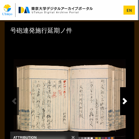
メ
イ
EN
ン
コ
ン
テ
ン
ツ
に
移
動