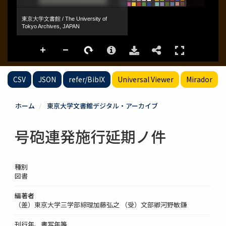
CSV
JSON
refer/BibIX
Universal Viewer
Mirador
ホーム
東京大学文書館デジタル・アーカイブ
号砲連発施行延期ノ件
種別
図書
編著者
（差）東京大学三学部綜理加藤弘之 （受）文部卿河野敏鎌
刊行年、書写年等