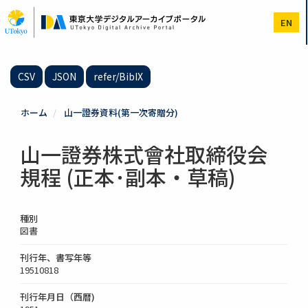
メ
イ
EN
ン
コ
ン
テ
CSV
JSON
refer/BibIX
ン
ツ
に
ホーム
山一證券資料(第一次寄贈分)
移
動
山一證券株式會社取締役会
規程 (正本･副本・草稿)
種別
図書
刊行年、書写年等
19510818
刊行年月日（西暦)