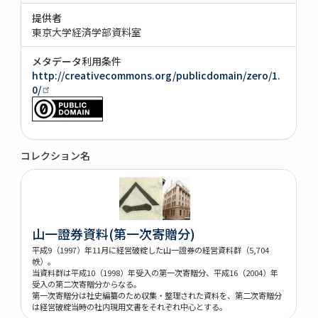
提供者
東京大学経済学部資料室
メタデータ利用条件
http://creativecommons.org/publicdomain/zero/1.
0/
コレクション名
山一證券資料(第一次寄贈分)
平成9（1997）年11月に経営破綻した山一證券の経営資料群（5,704
帙）。
当資料群は平成10（1998）年受入の第一次寄贈分、平成16（2004）年
受入の第二次寄贈分からなる。
第一次寄贈分は社史編纂のため収集・整理された資料を、第二次寄贈分
は経営破綻当時の社内現用文書をそれぞれ中心とする。